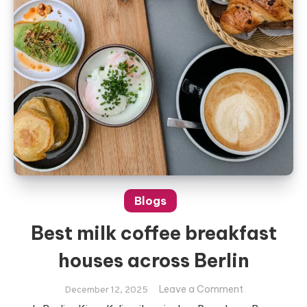
Blogs
Best milk coffee breakfast
houses across Berlin
on
Leave a Comment
December 12, 2025
Best