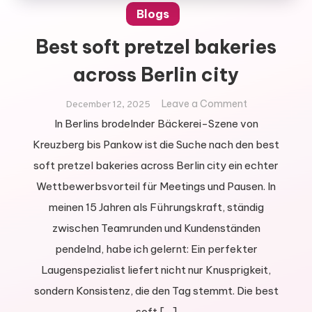
Blogs
Best soft pretzel bakeries
across Berlin city
on
Leave a Comment
December 12, 2025
Best
In Berlins brodelnder Bäckerei-Szene von
soft
Kreuzberg bis Pankow ist die Suche nach den best
pretzel
soft pretzel bakeries across Berlin city ein echter
bakeries
Wettbewerbsvorteil für Meetings und Pausen. In
across
Berlin
meinen 15 Jahren als Führungskraft, ständig
city
zwischen Teamrunden und Kundenständen
pendelnd, habe ich gelernt: Ein perfekter
Laugenspezialist liefert nicht nur Knusprigkeit,
sondern Konsistenz, die den Tag stemmt. Die best
soft […]