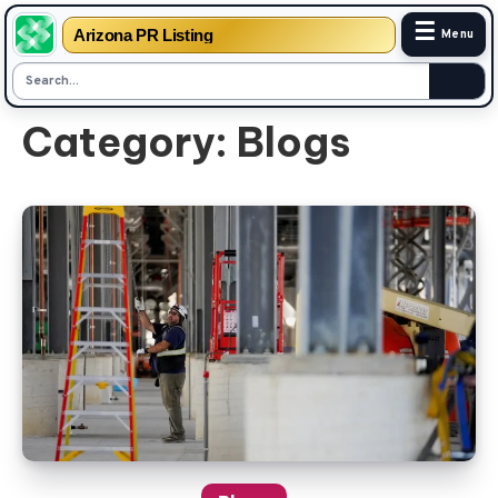
☰
Arizona PR Listing
Menu
Skip
Category:
Blogs
to
content