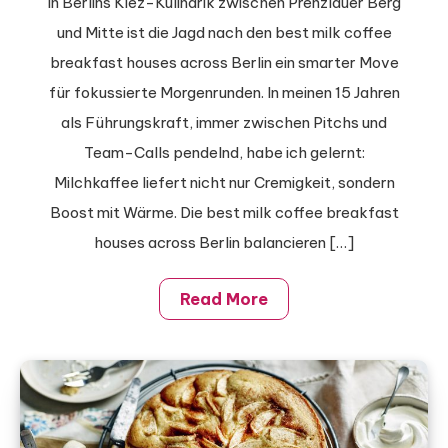
In Berlins Kiez-Kulinarik zwischen Prenzlauer Berg
milk
und Mitte ist die Jagd nach den best milk coffee
coffee
breakfast houses across Berlin ein smarter Move
breakfast
für fokussierte Morgenrunden. In meinen 15 Jahren
houses
across
als Führungskraft, immer zwischen Pitchs und
Berlin
Team-Calls pendelnd, habe ich gelernt:
Milchkaffee liefert nicht nur Cremigkeit, sondern
Boost mit Wärme. Die best milk coffee breakfast
houses across Berlin balancieren […]
Read More