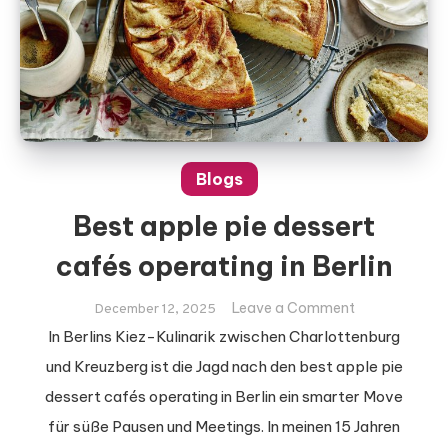
Blogs
Best apple pie dessert
cafés operating in Berlin
on
Leave a Comment
December 12, 2025
Best
In Berlins Kiez-Kulinarik zwischen Charlottenburg
apple
und Kreuzberg ist die Jagd nach den best apple pie
pie
dessert cafés operating in Berlin ein smarter Move
dessert
für süße Pausen und Meetings. In meinen 15 Jahren
cafés