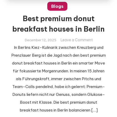
Blogs
Best premium donut
breakfast houses in Berlin
on
Leave a Comment
December 12, 2025
Best
In Berlins Kiez-Kulinarik zwischen Kreuzberg und
premium
Prenzlauer Berg ist die Jagd nach den best premium
donut
donut breakfast houses in Berlin ein smarter Move
breakfast
für fokussierte Morgenrunden. In meinen 15 Jahren
houses
in
als Führungskraft, immer zwischen Pitchs und
Berlin
Team-Calls pendelnd, habe ich gelernt: Premium-
Donuts liefern nicht nur Genuss, sondern Glukose-
Boost mit Klasse. Die best premium donut
breakfast houses in Berlin balancieren […]