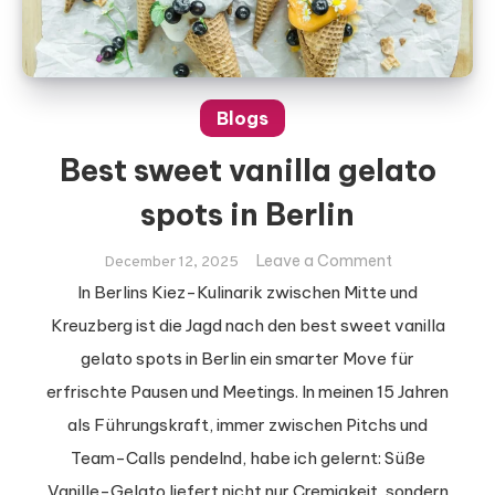
Blogs
Best sweet vanilla gelato
spots in Berlin
on
Leave a Comment
December 12, 2025
Best
In Berlins Kiez-Kulinarik zwischen Mitte und
sweet
Kreuzberg ist die Jagd nach den best sweet vanilla
vanilla
gelato spots in Berlin ein smarter Move für
gelato
erfrischte Pausen und Meetings. In meinen 15 Jahren
spots
in
als Führungskraft, immer zwischen Pitchs und
Berlin
Team-Calls pendelnd, habe ich gelernt: Süße
Vanille-Gelato liefert nicht nur Cremigkeit, sondern