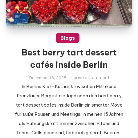
Blogs
Best berry tart dessert
cafés inside Berlin
on
Leave a Comment
December 13, 2025
Best
In Berlins Kiez-Kulinarik zwischen Mitte und
berry
Prenzlauer Berg ist die Jagd nach den best berry
tart
tart dessert cafés inside Berlin ein smarter Move
dessert
für süße Pausen und Meetings. In meinen 15 Jahren
cafés
inside
als Führungskraft, immer zwischen Pitchs und
Berlin
Team-Calls pendelnd, habe ich gelernt: Beeren-