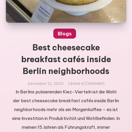
Blogs
Best cheesecake
breakfast cafés inside
Berlin neighborhoods
on
Leave a Comment
December 12, 2025
Best
In Berlins pulsierenden Kiez-Vierteln ist die Wahl
cheesecake
der best cheesecake breakfast cafés inside Berlin
breakfast
neighborhoods mehr als ein Morgenkaffee – es ist
cafés
eine Investition in Produktivität und Wohlbefinden. In
inside
Berlin
meinen 15 Jahren als Führungskraft, immer