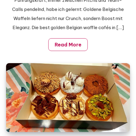
Führungskraft, immer zwischen Pitchs und Team-
Berlin
Calls pendelnd, habe ich gelernt: Goldene Belgische
Waffeln liefern nicht nur Crunch, sondern Boost mit
Eleganz. Die best golden Belgian waffle cafés in […]
Read More