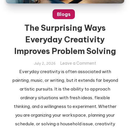
Blogs
The Surprising Ways
Everyday Creativity
Improves Problem Solving
on
Leave a Comment
July 2, 2026
The
Everyday creativity is often associated with
Surprising
painting, music, or writing, but it extends far beyond
Ways
artistic pursuits. It is the ability to approach
Everyday
ordinary situations with fresh ideas, flexible
Creativity
Improves
thinking, and a willingness to experiment. Whether
Problem
you are organizing your workspace, planning your
Solving
schedule, or solving a household issue, creativity