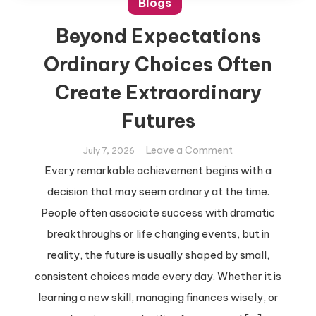
Blogs
Beyond Expectations
Ordinary Choices Often
Create Extraordinary
Futures
on
Leave a Comment
July 7, 2026
Beyond
Every remarkable achievement begins with a
Expectations
decision that may seem ordinary at the time.
Ordinary
People often associate success with dramatic
Choices
breakthroughs or life changing events, but in
Often
Create
reality, the future is usually shaped by small,
Extraordinary
consistent choices made every day. Whether it is
Futures
learning a new skill, managing finances wisely, or