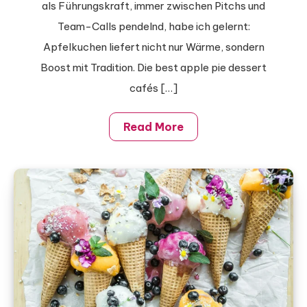
operating
als Führungskraft, immer zwischen Pitchs und
in
Team-Calls pendelnd, habe ich gelernt:
Berlin
Apfelkuchen liefert nicht nur Wärme, sondern
Boost mit Tradition. Die best apple pie dessert
cafés […]
Read More