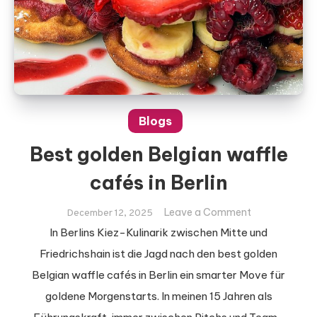
Blogs
Best golden Belgian waffle
cafés in Berlin
on
Leave a Comment
December 12, 2025
Best
In Berlins Kiez-Kulinarik zwischen Mitte und
golden
Friedrichshain ist die Jagd nach den best golden
Belgian
Belgian waffle cafés in Berlin ein smarter Move für
waffle
goldene Morgenstarts. In meinen 15 Jahren als
cafés
in