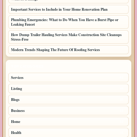
Important Services to Include in Your Home Renovation Plan
Plumbing Emergencies: What to Do When You Have a Burst Pipe or
Leaking Faucet
How Dump Trailer Hauling Services Make Construction Site Cleanups
Stress-Free
Modern Trends Shaping The Future Of Roofing Services
TOP CATEGORIES
Services
61
Listing
49
Blogs
30
Business
22
Home
22
Health
11